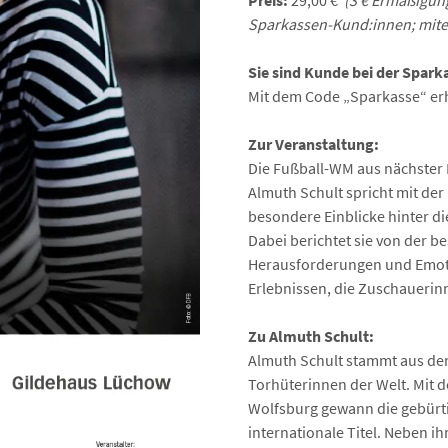
Preis:
29,00 €
(3
€ Ermäßigung
Sparkassen-Kund:innen; mite
Sie sind Kunde bei der Spar
Mit dem Code „Sparkasse“ erh
Zur Veranstaltung:
Die Fußball-WM aus nächster
Almuth Schult spricht mit der
besondere Einblicke hinter di
Dabei berichtet sie von der 
Herausforderungen und Emoti
Erlebnissen, die Zuschaueri
Zu Almuth Schult:
Almuth Schult
stammt aus dem
Torhüterinnen der Welt. Mit 
Wolfsburg gewann die gebürt
internationale Titel. Neben ihr