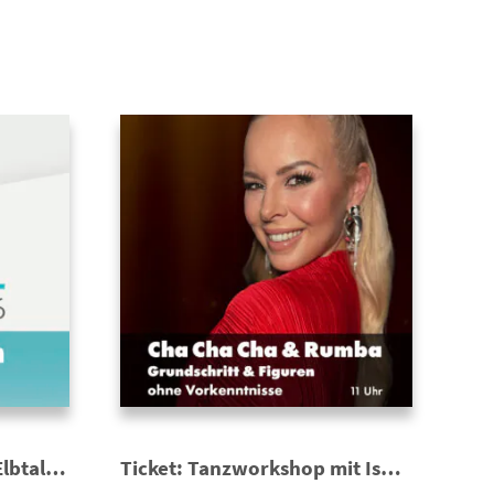
Ticket: EJZ-Wahlforum Elbtalaue zur Kommunalwahl 2026 | Bürgermeister der Samtgemeinde Elbtalaue
Ticket: Tanzworkshop mit Isabel Edvardsson | Cha Cha Cha & Rumba – Grundschritt & Figuren