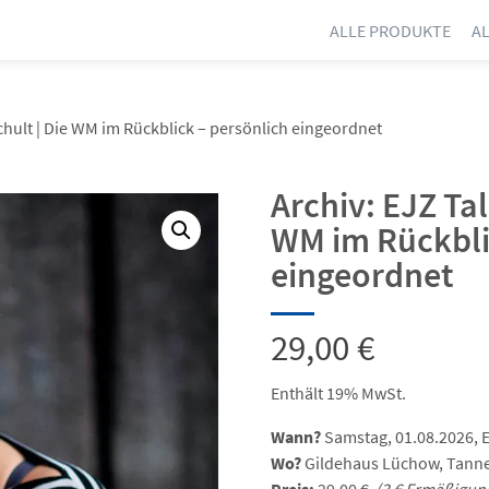
ALLE PRODUKTE
A
chult | Die WM im Rückblick – persönlich eingeordnet
Archiv: EJZ Ta
WM im Rückbli
eingeordnet
29,00
€
Enthält 19% MwSt.
Wann?
Samstag, 01.08.2026, E
Wo?
Gildehaus Lüchow, Tann