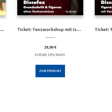
v: Expertenvortrag „Gesunde Ernährung ab 50“
Ticket: Tanzworkshop mit Isabel Edvardsson | Discofox – Grundschritt & Figuren
29,00
€
Enthält 19% MwSt.
ZUM PRODUKT