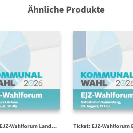
Ähnliche Produkte
Ticket: EJZ-Wahlforum Landkreis zur Kommunalwahl 2026 | Landrätin/Landrat für Lüchow-Dannenberg