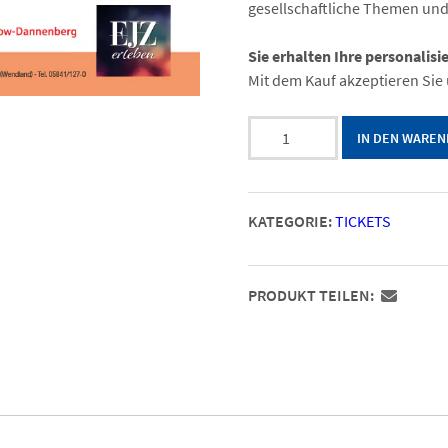
gesellschaftliche Themen und 
Sie erhalten Ihre personalisi
Mit dem Kauf akzeptieren Sie
Archiv:
IN DEN WARE
EJZ
Talk
mit
KATEGORIE:
TICKETS
Almuth
Schult
|
PRODUKT TEILEN:
Die
WM
im
Rückblick
-
persönlich
eingeordnet