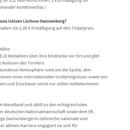
 für EJZ Abo-Kund:innen; 2 € Ermäßigung für
inander kombinierbar.)
kasse Uelzen Lüchow-Dannenberg?
alten Sie 2,00 € Ermäßigung auf den Ticketpreis.
 Nähe:
 EJZ-Redaktion über ihre Eindrücke vor Ort und gibt
e Kulissen des Turniers.
besonderen Atmosphäre rund um die Spiele, den
onen eines internationalen Großereignisses sowie von
nnen und Zuschauer sonst nur selten mitbekommen.
 Wendland und zählt zu den erfolgreichsten
der deutschen Nationalmannschaft sowie dem VfL
ige Dannenbergerin zahlreiche nationale und
er aktiven Karriere engagiert sie sich für