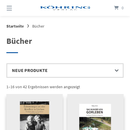
Springen
0
Sie
zum
Inhalt
Startseite
Bücher
Bücher
Nach
1–16 von 42 Ergebnissen werden angezeigt
Aktualität
sortiert