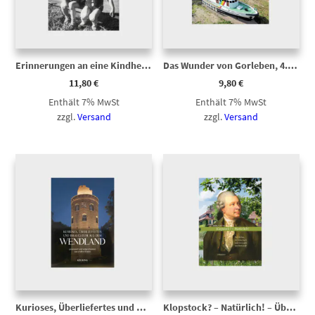
Erinnerungen an eine Kindheit in Lüchow
Das Wunder von Gorleben, 4. Auflage
11,80
€
9,80
€
Enthält 7% MwSt
Enthält 7% MwSt
zzgl.
Versand
zzgl.
Versand
Kurioses, Überliefertes und Brauchtum aus dem Wendland
Klopstock? – Natürlich! – Überarbeitete 2. Auflage