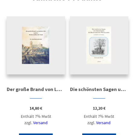
Der große Brand von Lüchow 1811 und der Wiederaufbau der Stadt
Die schönsten Sagen und Geschichten des Hannoverschen Wendlandes
14,80
€
12,20
€
Enthält 7% MwSt
Enthält 7% MwSt
zzgl.
Versand
zzgl.
Versand