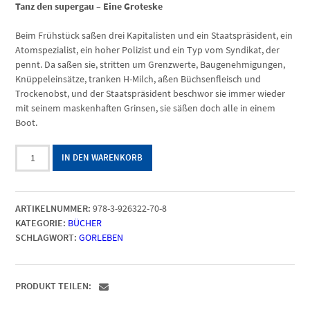
Tanz den supergau – Eine Groteske
Beim Frühstück saßen drei Kapitalisten und ein Staatspräsident, ein
Atomspezialist, ein hoher Polizist und ein Typ vom Syndikat, der
pennt. Da saßen sie, stritten um Grenzwerte, Baugenehmigungen,
Knüppeleinsätze, tranken H-Milch, aßen Büchsenfleisch und
Trockenobst, und der Staatspräsident beschwor sie immer wieder
mit seinem maskenhaften Grinsen, sie säßen doch alle in einem
Boot.
Tanz
IN DEN WARENKORB
den
Supergau
Menge
ARTIKELNUMMER:
978-3-926322-70-8
KATEGORIE:
BÜCHER
SCHLAGWORT:
GORLEBEN
PRODUKT TEILEN: