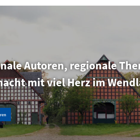
nale Autoren, regionale Th
acht mit viel Herz im Wend
ren