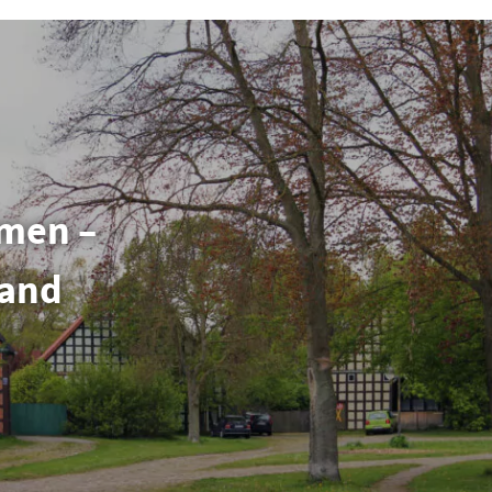
emen –
land