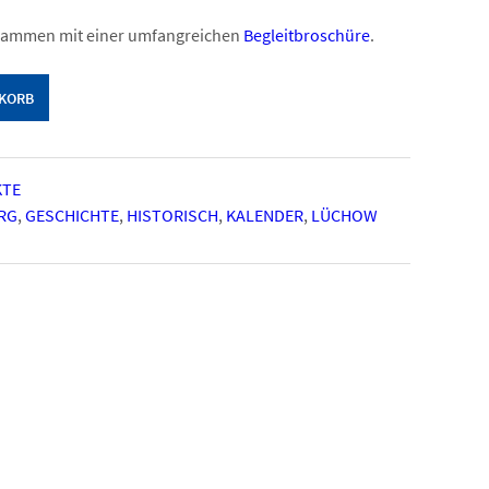
usammen mit einer umfangreichen
Begleitbroschüre
.
NKORB
KTE
RG
,
GESCHICHTE
,
HISTORISCH
,
KALENDER
,
LÜCHOW