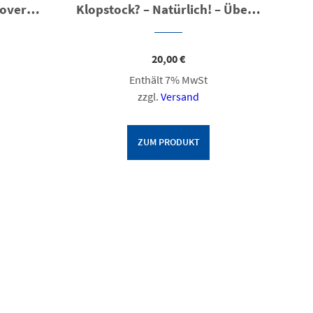
Alte Haustüren im Hannoverschen Wendland
Klopstock? – Natürlich! – Überarbeitete 2. Auflage
20,00
€
Enthält 7% MwSt
zzgl.
Versand
ZUM PRODUKT