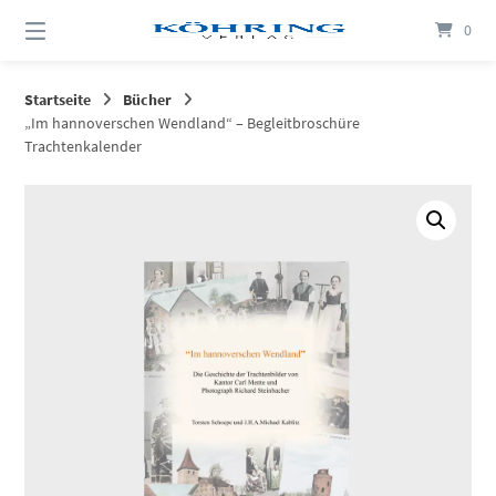
Springen
0
Sie
zum
Inhalt
Startseite
Bücher
„Im hannoverschen Wendland“ – Begleitbroschüre
Trachtenkalender