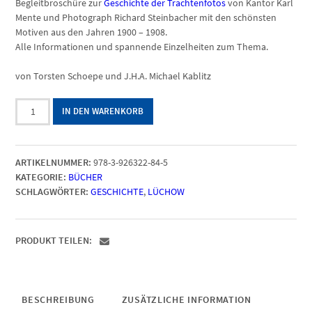
Begleitbroschüre zur
Geschichte der Trachtenfotos
von Kantor Karl
Mente und Photograph Richard Steinbacher mit den schönsten
Motiven aus den Jahren 1900 – 1908.
Alle Informationen und spannende Einzelheiten zum Thema.
von Torsten Schoepe und J.H.A. Michael Kablitz
"Im
IN DEN WARENKORB
hannoverschen
Wendland"
-
ARTIKELNUMMER:
978-3-926322-84-5
Begleitbroschüre
KATEGORIE:
BÜCHER
Trachtenkalender
SCHLAGWÖRTER:
GESCHICHTE
,
LÜCHOW
Menge
PRODUKT TEILEN:
BESCHREIBUNG
ZUSÄTZLICHE INFORMATION