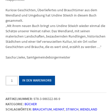
Kuriose Geschichten, Überliefertes und Brauchtümer aus dem
Wendland und Umgebung hat Undine Stiwich in diesem Buch
gesammelt.
„Mit ihrem neuen Buch bringt uns Undine Stiwich wieder einmal die
Schätze unserer Heimat näher. Das Wendland, mit seinen
malerischen Landschaften, bezaubernden Rundlingen, historischen
Städtchen und einer tief verwurzelten Kultur, ist ein Ort voller
Geschichten und Bräuche, die es wert sind, erzählt zu werden …“
Sascha Liwke, Samtgemeindebürgermeister
Kurioses,
IN DEN WARENKORB
Überliefertes
und
Brauchtum
ARTIKELNUMMER:
978-3-986322-86-9
aus
KATEGORIE:
BÜCHER
dem
SCHLAGWÖRTER:
BRAUCHTUM
,
HEIMAT
,
STIWICH
,
WENDLAND
Wendland