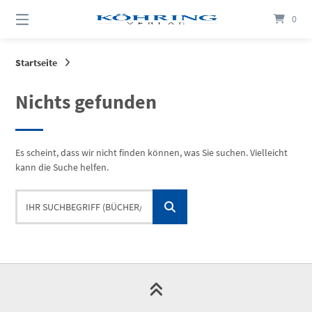
Springen
0
Sie
zum
Inhalt
Startseite
Nichts gefunden
Es scheint, dass wir nicht finden können, was Sie suchen. Vielleicht
kann die Suche helfen.
Ihr
Suchbegriff
(Bücher/Autoren/Themen)