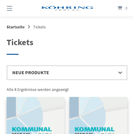
Springen
0
Sie
zum
Inhalt
Startseite
Tickets
Tickets
Nach
Alle 8 Ergebnisse werden angezeigt
Aktualität
sortiert