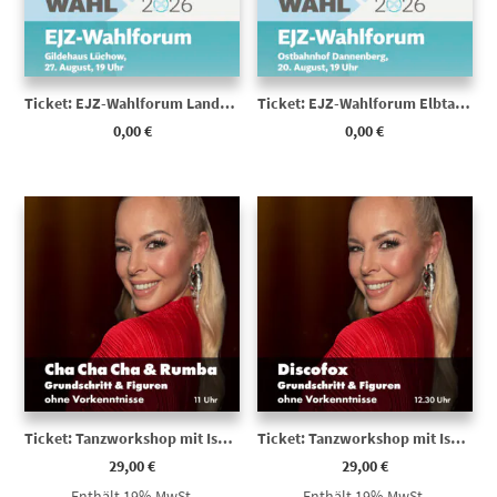
Ticket: EJZ-Wahlforum Landkreis zur Kommunalwahl 2026 | Landrätin/Landrat für Lüchow-Dannenberg
Ticket: EJZ-Wahlforum Elbtalaue zur Kommunalwahl 2026 | Bürgermeister der Samtgemeinde Elbtalaue
0,00
€
0,00
€
Ticket: Tanzworkshop mit Isabel Edvardsson | Cha Cha Cha & Rumba – Grundschritt & Figuren
Ticket: Tanzworkshop mit Isabel Edvardsson | Discofox – Grundschritt & Figuren
29,00
€
29,00
€
Enthält 19% MwSt.
Enthält 19% MwSt.